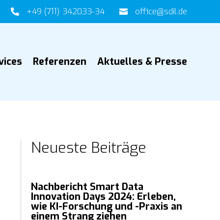
+49 (711) 342033-34
office@sdil.de


vices
Referenzen
Aktuelles & Presse
Neueste Beiträge
Nachbericht Smart Data
Innovation Days 2024: Erleben,
wie KI-Forschung und -Praxis an
einem Strang ziehen