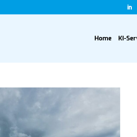

Home
KI-Ser