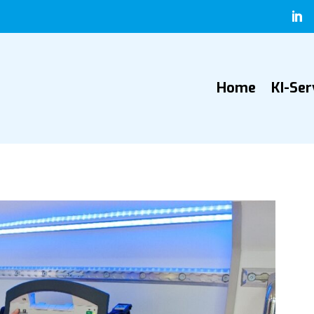

Home
KI-Ser