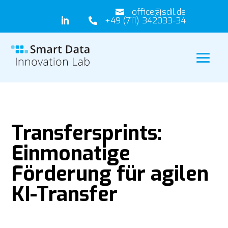
office@sdil.de

+49 (711) 342033-34


Transfersprints:
Einmonatige
Förderung für agilen
KI-Transfer