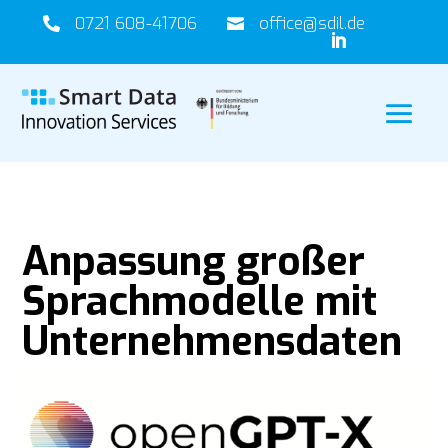
0721 608-41706
office@sdil.de



Anpassung großer
Sprachmodelle mit
Unternehmensdaten