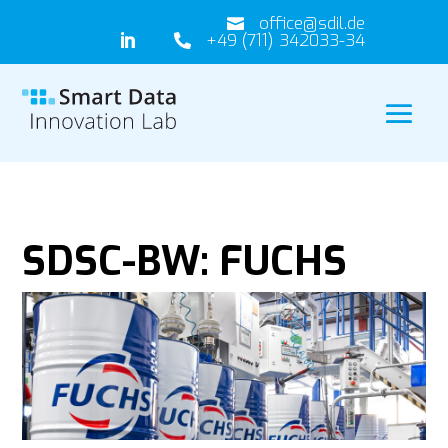
office@sdil.de

+49 (711) 342033-34


SDSC-BW: FUCHS