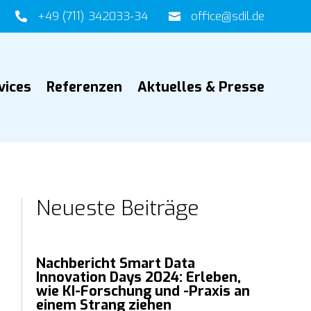
+49 (711) 342033-34
office@sdil.de


vices
Referenzen
Aktuelles & Presse
Neueste Beiträge
Nachbericht Smart Data
Innovation Days 2024: Erleben,
wie KI-Forschung und -Praxis an
einem Strang ziehen