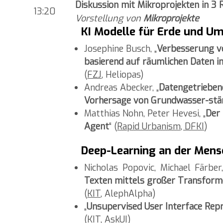
Diskussion mit Mikroprojekten in 3
13:20
Vorstellung von
Mikroprojekte
KI Modelle für Erde und U
Josephine Busch, „
Verbesserung v
basierend auf räumlichen Daten i
(
FZJ
, Heliopas)
Andreas Abecker, „
Datengetrieben
Vorhersage von Grundwasser-stä
Matthias Nohn, Peter Hevesi, „
Der
Agent
“ (
Rapid Urbanism, DFKI
)
Deep-Learning an der Mensc
Nicholas Popovic, Michael Färber,
Texten mittels großer Transfor
(
KIT
, AlephAlpha)
„
Unsupervised User Interface Rep
(KIT,
AskUI
)