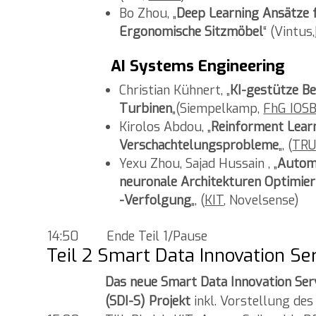
Bo Zhou, „
Deep Learning Ansätze f
Ergonomische Sitzmöbel
“ (Vintus,
AI Systems Engineering
Christian Kühnert, „
KI-gestütze B
Turbinen
„(Siempelkamp,
FhG IOS
Kirolos Abdou, „
Reinforment Lear
Verschachtelungsprobleme
„, (
TR
Yexu Zhou, Sajad Hussain , „
Automa
neuronale Architekturen Optimie
-Verfolgung
„, (
KIT
, Novelsense)
14:50
Ende Teil 1/Pause
Teil 2 Smart Data Innovation Se
Das neue Smart Data Innovation Ser
(SDI-S) Projekt
inkl. Vorstellung de