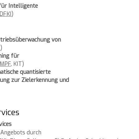
ür Intelligente
DFKI
)
etriebsüberwachung von
B
)
ning für
UMPF
, KIT)
tische quantisierte
rung zur Zielerkennung und
rvices
vices
s Angebots durch