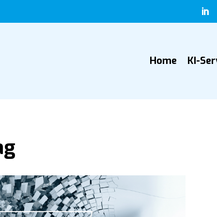

Home
KI-Ser
ag