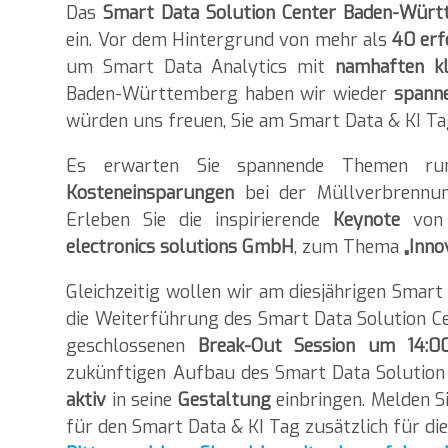
Das
Smart Data Solution Center Baden-Wür
ein. Vor dem Hintergrund von mehr als
40 erf
um Smart Data Analytics mit
namhaften kl
Baden-Württemberg haben wir wieder
spann
würden uns freuen, Sie am Smart Data & KI T
Es erwarten Sie spannende Themen ru
Kosteneinsparungen
bei der Müllverbrennu
Erleben Sie die inspirierende
Keynote
von 
electronics solutions GmbH
, zum Thema
„Inno
Gleichzeitig wollen wir am diesjährigen Smar
die Weiterführung des Smart Data Solution C
geschlossenen
Break-Out Session um 14:0
zukünftigen Aufbau des Smart Data Solutio
aktiv
in seine
Gestaltung
einbringen. Melden Si
für den Smart Data & KI Tag zusätzlich für die