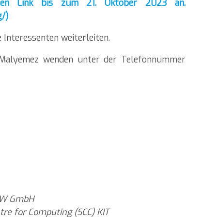
den Link bis zum 21. Oktober 2023 an.
g/)
 Interessenten weiterleiten.
n Malyemez wenden unter der Telefonnummer
 BW GmbH
ntre for Computing (SCC) KIT