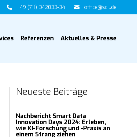
+49 (711) 342033-34
office@sdil.de


vices
Referenzen
Aktuelles & Presse
Neueste Beiträge
Nachbericht Smart Data
Innovation Days 2024: Erleben,
wie KI-Forschung und -Praxis an
einem Strang ziehen