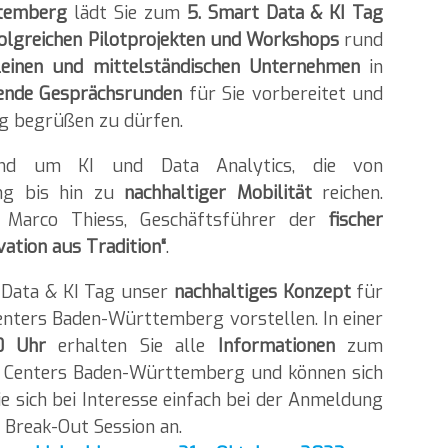
ttemberg
lädt Sie zum
5. Smart Data & KI Tag
olgreichen Pilotprojekten und Workshops
rund
einen und mittelständischen Unternehmen
in
ende Gesprächsrunden
für Sie vorbereitet und
ag begrüßen zu dürfen.
nd um KI und Data Analytics, die von
ng bis hin zu
nachhaltiger Mobilität
reichen.
Marco Thiess, Geschäftsführer der
fischer
vation aus Tradition“
.
t Data & KI Tag unser
nachhaltiges Konzept
für
enters Baden-Württemberg vorstellen. In einer
0 Uhr
erhalten Sie alle
Informationen
zum
n Centers Baden-Württemberg und können sich
e sich bei Interesse einfach bei der Anmeldung
 Break-Out Session an.